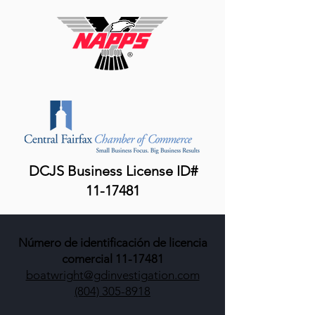
DCJS Business License ID#
11-17481
Número de identificación de licencia
comercial
11-17481
boatwright@gdinvestigation.com
(804) 305-8918