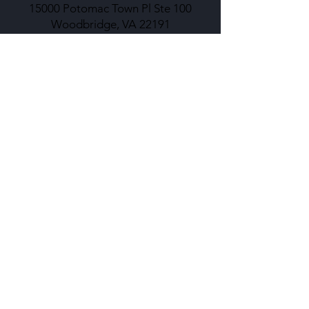
15000 Potomac Town Pl Ste 100
Woodbridge, VA 22191
Fairfax Office:
10304 Eaton Place, Suite 100
Fairfax, VA 22030