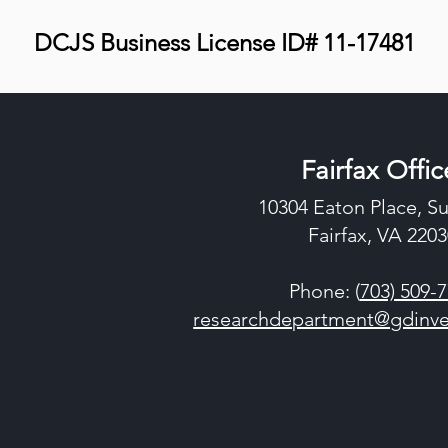
DCJS Business License ID# 11-17481
Fairfax Offic
10304 Eaton Place, Su
Fairfax, VA 220
Phone: (
703) 509-
researchdepartment@gdinve