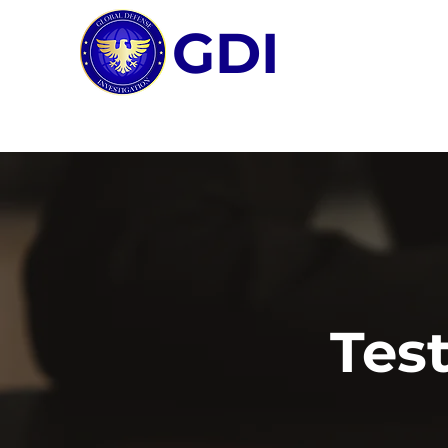
GDI
Tes