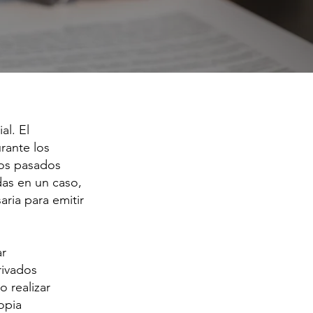
al. El
rante los
hos pasados
das en un caso,
aria para emitir
ar
rivados
 realizar
opia