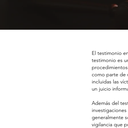
El testimonio en
testimonio es u
procedimientos 
como parte de u
incluidas las ví
un juicio infor
Además del test
investigaciones
generalmente so
vigilancia que 