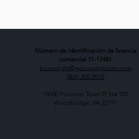
Número de identificación de licencia
comercial 11-17481
boatwright@gdinvestigation.com
(804) 305-8918
15000 Potomac Town Pl Ste 100
Woodbridge, VA 22191