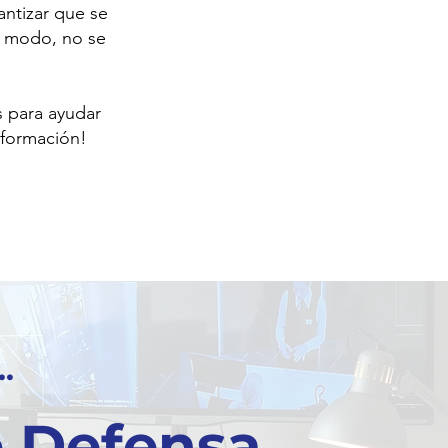
antizar que se
o modo, no se
s para ayudar
nformación!
.
e Defensa